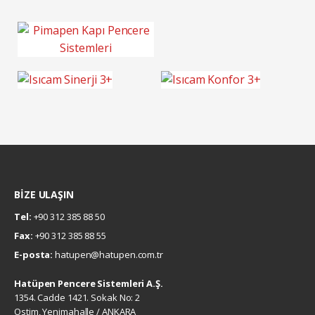
BİZE ULAŞIN
Tel:
+90 312 385 88 50
Fax:
+90 312 385 88 55
E-posta:
hatupen@hatupen.com.tr
Hatüpen Pencere Sistemleri A.Ş.
1354. Cadde 1421. Sokak No: 2
Ostim, Yenimahalle / ANKARA