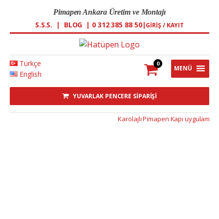
Pimapen Ankara Üretim ve Montajı
S.S.S.
|
BLOG
|
0 312 385 88 50
|
GIRIŞ / KAYIT
Türkçe
0
MENÜ
English
YUVARLAK PENCERE SİPARİŞİ
Karolajlı Pimapen Kapı uygulaması Ha